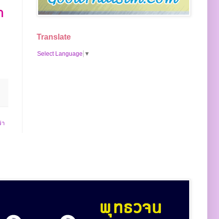
ำ
Translate
Select Language
▼
่า