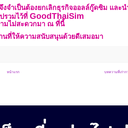
ย จึงจำเป็นต้องยกเลิกธุรกิจออลล์กู๊ดซิม และน
GoodThaiSim
ปรวมไว้ที่
มไม่สะดวกมา ณ ที่นี้
านที่ให้ความสนับสนุนด้วยดีเสมอมา
หน้าแรก
บทความที่เก่ากว